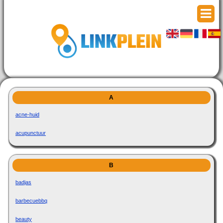
A
acne-huid
acupunctuur
B
badjas
barbecuebbq
beauty