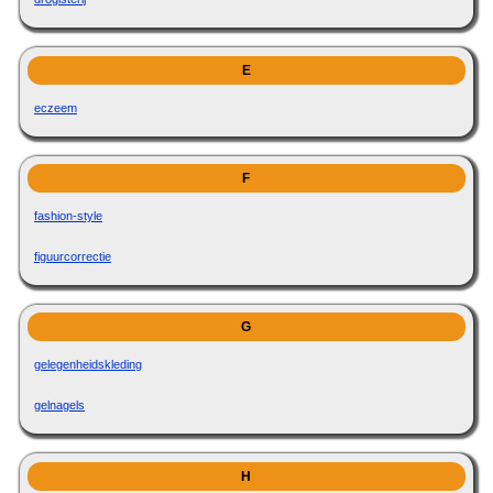
E
eczeem
F
fashion-style
figuurcorrectie
G
gelegenheidskleding
gelnagels
H