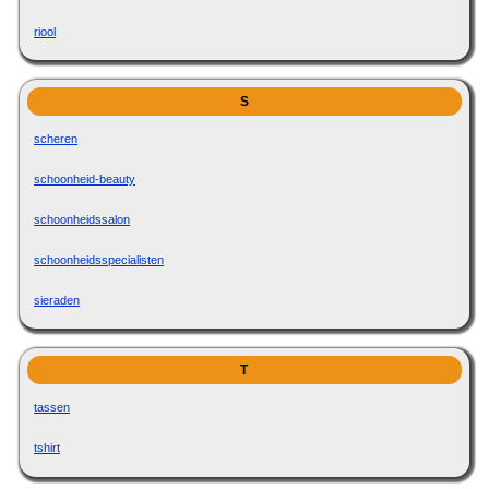
riool
S
scheren
schoonheid-beauty
schoonheidssalon
schoonheidsspecialisten
sieraden
T
tassen
tshirt