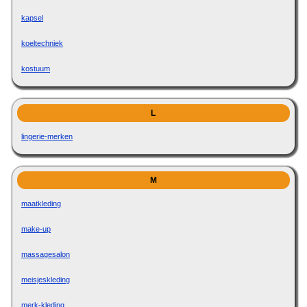
kapsel
koeltechniek
kostuum
L
lingerie-merken
M
maatkleding
make-up
massagesalon
meisjeskleding
merk-kleding