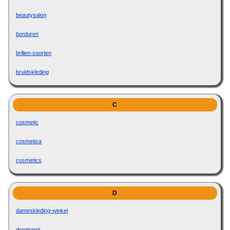
beautysalon
borduren
brillen-soorten
bruidskleding
C
cosmetic
cosmetica
cosmetics
D
dameskleding-winkel
drogisterij