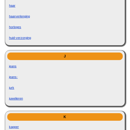
haar
haarverlenging
horloges
huid-verzorging
J
jeans
jeans-
jurk
juwelieren
K
kapper