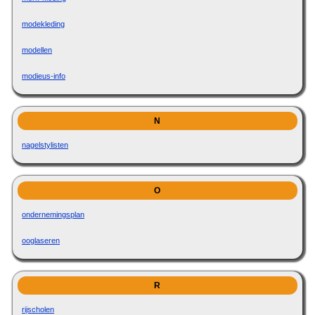
modekleding
modellen
modieus-info
N
nagelstylisten
O
ondernemingsplan
ooglaseren
R
rijscholen