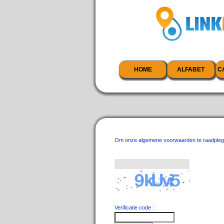
HOME
ALFABET
C
Om onze algemene voorwaarden te raadplegen d
Verificatie code :