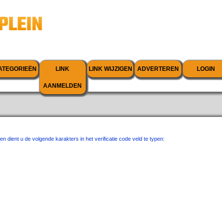
ATEGORIEËN
LINK
LINK WIJZIGEN
ADVERTEREN
LOGIN
AANMELDEN
ient u de volgende karakters in het verificatie code veld te typen: