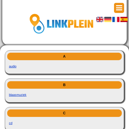
A
audio
B
blaasmuziek
C
cd