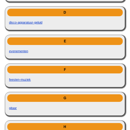
D
disco-apparatuur-geluid
E
evenementen
F
feesten-muziek
G
gitaar
H