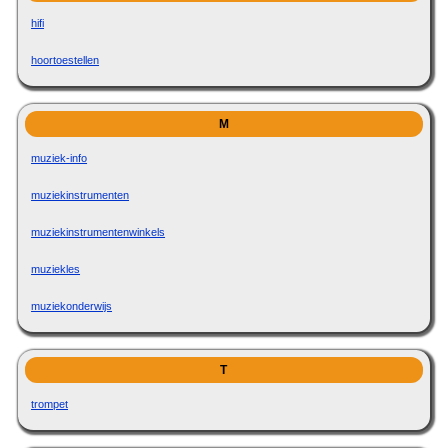
hifi
hoortoestellen
M
muziek-info
muziekinstrumenten
muziekinstrumentenwinkels
muziekles
muziekonderwijs
T
trompet