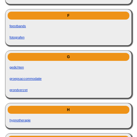
F
feestbands
fotografen
G
gedichten
groepsaccommodatie
grondverzet
H
hypnotherapie