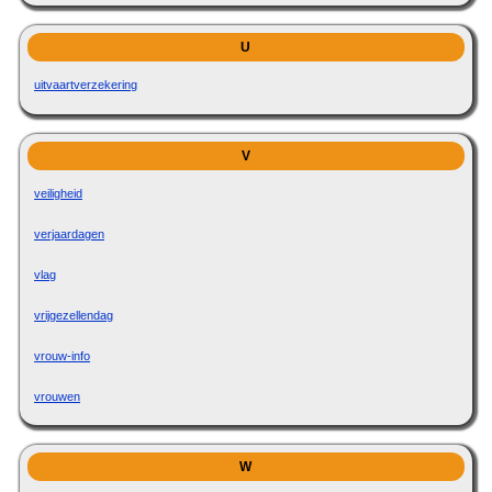
U
uitvaartverzekering
V
veiligheid
verjaardagen
vlag
vrijgezellendag
vrouw-info
vrouwen
W