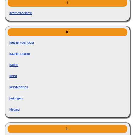
I
internetreclame
K
kaarten-per-post
kaartje-sturen
kados
kerst
kerstkaarten
kettingen
kleding
L