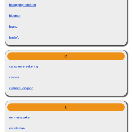
beleggingsfondsen
bloemen
brand
bruiloft
C
caravanverzekering
culinair
cultureel-erfgoed
E
eenmanszaken
engelsetaal