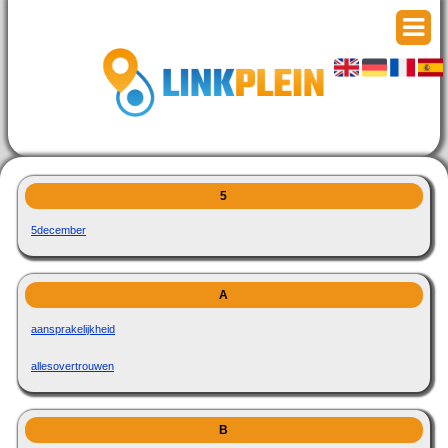
5
5december
A
aansprakelijkheid
allesovertrouwen
B