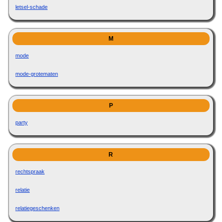
letsel-schade
M
mode
mode-grotematen
P
party
R
rechtspraak
relatie
relatiegeschenken