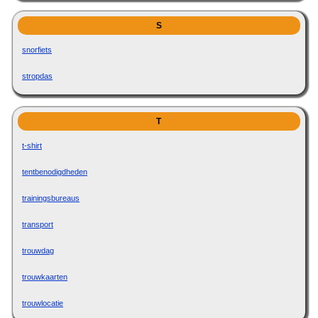
S
snorfiets
stropdas
T
t-shirt
tentbenodigdheden
trainingsbureaus
transport
trouwdag
trouwkaarten
trouwlocatie