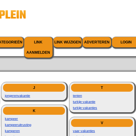
ATEGORIEËN
LINK
LINK WIJZIGEN
ADVERTEREN
LOGIN
AANMELDEN
J
T
jongerenvakantie
tenten
turkije-vakantie
turkije-vakanties
K
kampeer
V
kampeeruitrusting
kamperen
vaar-vakanties