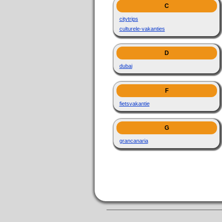
C
citytrips
culturele-vakanties
D
dubai
F
fietsvakantie
G
grancanaria