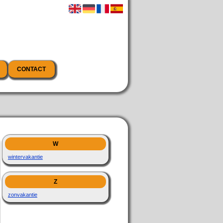
CONTACT
W
wintervakantie
Z
zonvakantie