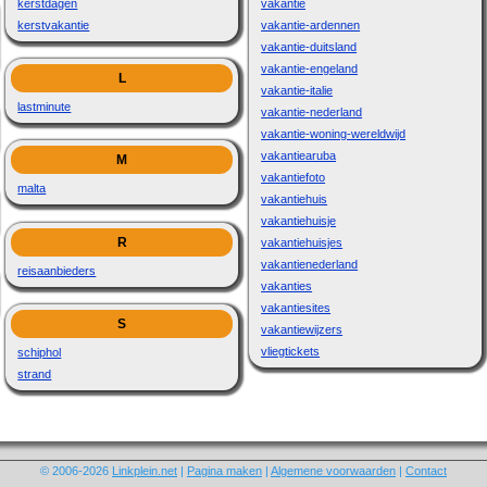
kerstdagen
vakantie
kerstvakantie
vakantie-ardennen
vakantie-duitsland
vakantie-engeland
L
vakantie-italie
lastminute
vakantie-nederland
vakantie-woning-wereldwijd
vakantiearuba
M
vakantiefoto
malta
vakantiehuis
vakantiehuisje
R
vakantiehuisjes
vakantienederland
reisaanbieders
vakanties
vakantiesites
S
vakantiewijzers
vliegtickets
schiphol
strand
© 2006-2026
Linkplein.net
|
Pagina maken
|
Algemene voorwaarden
|
Contact