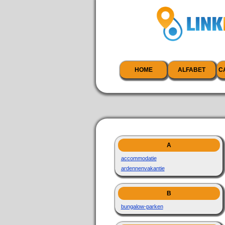
HOME
ALFABET
C
A
accommodatie
ardennenvakantie
B
bungalow-parken