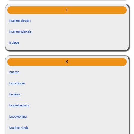
I
interieurdesign
interieurwinkels
isolatie
K
kasten
kerstboom
keuken
kinderkamers
koopwoning
kozijnen-huis