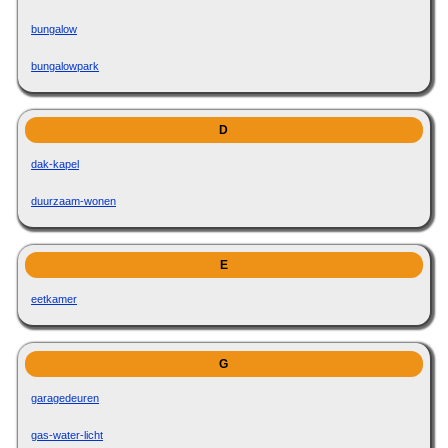
bungalow
bungalowpark
D
dak-kapel
duurzaam-wonen
E
eetkamer
G
garagedeuren
gas-water-licht