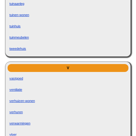
tuinaanleg
tuinen-wonen
tuinhuis
tuinmeubelen
tweedehuis
V
vastgoed
ventilatie
verhuizen-wonen
verhuren
verwarmingen
vloer