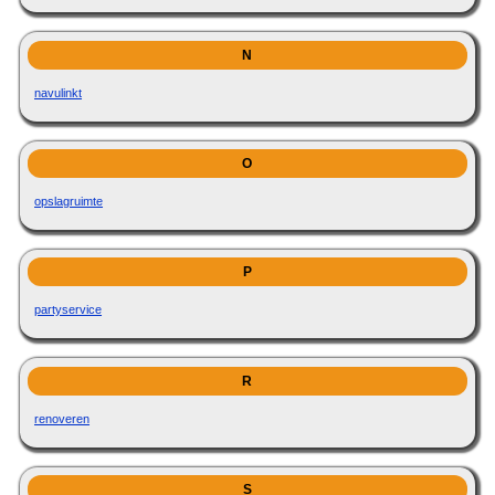
N
navulinkt
O
opslagruimte
P
partyservice
R
renoveren
S