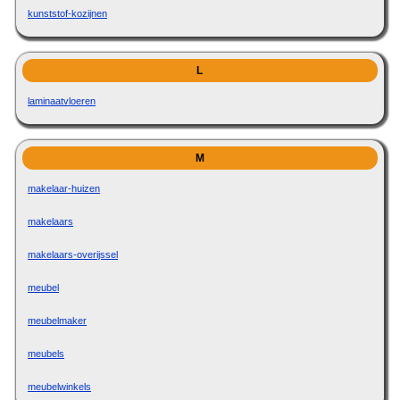
kunststof-kozijnen
L
laminaatvloeren
M
makelaar-huizen
makelaars
makelaars-overijssel
meubel
meubelmaker
meubels
meubelwinkels