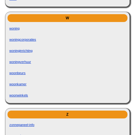
W
woning
woningcorporaties
woninginrichting
woningverhuur
woonbeurs
woonkamer
woonwinkels
Z
zonnepaneel-info