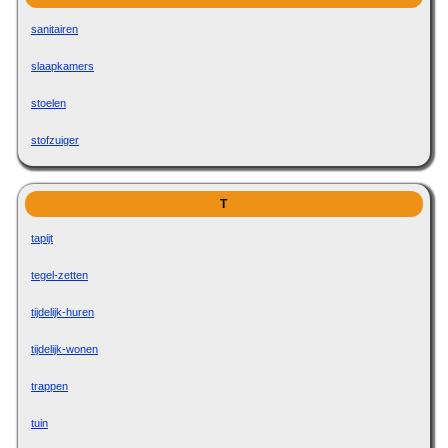
sanitairen
slaapkamers
stoelen
stofzuiger
T
tapijt
tegel-zetten
tijdelijk-huren
tijdelijk-wonen
trappen
tuin