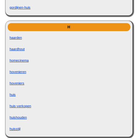
gordijnen-huis
H
haarden
haardhout
homecinema
hovenieren
hoveniers
huis
huis-verkopen
huishouden
huisstijl