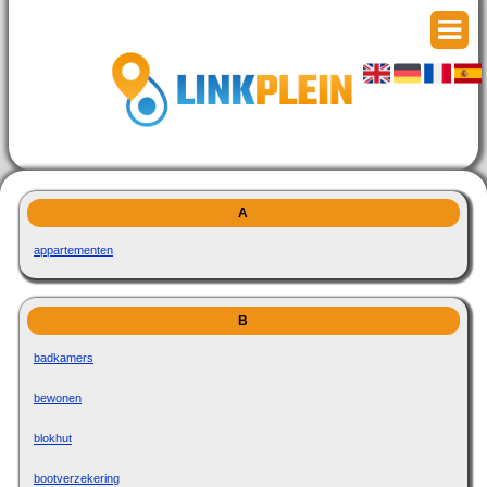
A
appartementen
B
badkamers
bewonen
blokhut
bootverzekering