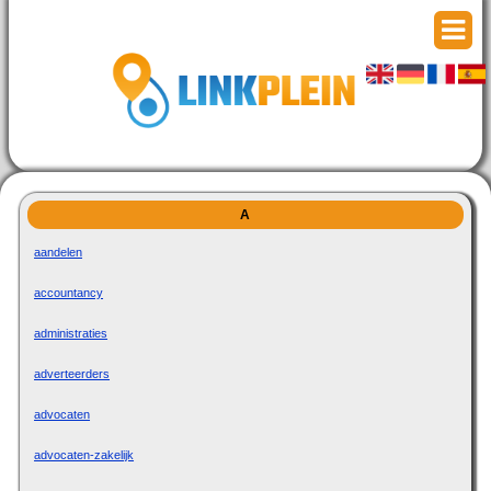
A
aandelen
accountancy
administraties
adverteerders
advocaten
advocaten-zakelijk