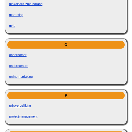
makelaars-zuid-holland
marketing
mkb
O
ondernemer
ondernemers
online-marketing
P
prijsvergelijking
projectmanagement