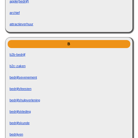
apple(bedrijf)
archief
attractieverhuur
B
b2b-bedrijf
b2c-zaken
bedrijfsevenement
bedrijfsfeesten
bedrijfshulpverlening
bedrijfskleding
bedrijfskunde
bedrijven