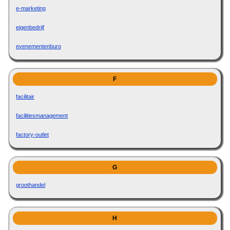
e-marketing
eigenbedrijf
evenementenburo
F
facilitair
facilitiesmanagement
factory-outlet
G
groothandel
H