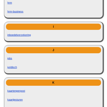
hrm
hrm-business
I
inboedelverzekering
J
jobs
juridisch
K
kaartenperpost
kaartjesturen