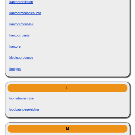
kantoorartikelen
kantoormeubelen-info
kantoormeubilair
kantoorruimte
kantoren
kledingproductie
koopjes
L
loonadministratie
loopbaanbegeleiding
M