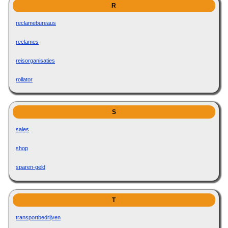
R
reclamebureaus
reclames
reisorganisaties
rollator
S
sales
shop
sparen-geld
T
transportbedrijven