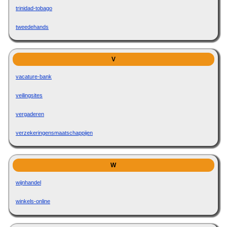
trinidad-tobago
tweedehands
V
vacature-bank
veilingsites
vergaderen
verzekeringensmaatschappijen
W
wijnhandel
winkels-online