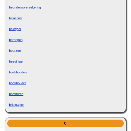
begrafenisverzekering
belasting
belegger
beroepen
beurzen
bezuinigen
boekhouden
boekhouder
boothuren
briefpapier
C