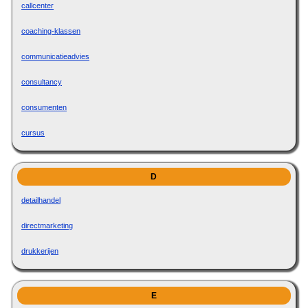
callcenter
coaching-klassen
communicatieadvies
consultancy
consumenten
cursus
D
detailhandel
directmarketing
drukkerijen
E