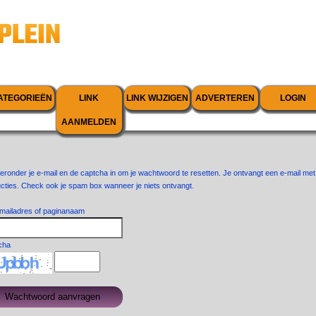
ATEGORIEËN
LINK
LINK WIJZIGEN
ADVERTEREN
LOGIN
AANMELDEN
ieronder je e-mail en de captcha in om je wachtwoord te resetten. Je ontvangt een e-mail met
ucties. Check ook je spam box wanneer je niets ontvangt.
mailadres of paginanaam
cha