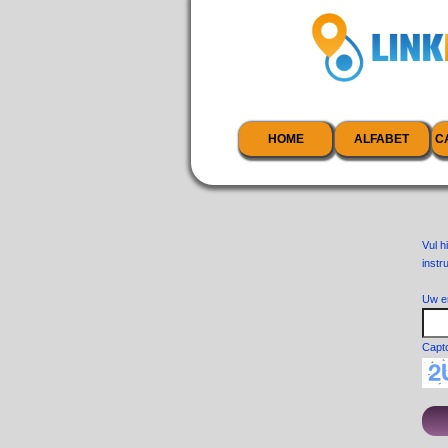
HOME
ALFABET
C
Vul h
instr
Uw e
Capt