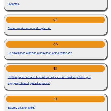
66games
CA
Casino zonder account & registratie
CO
Co powinienes wiedziec o kasynach online w polsce?
EK
Ekskluzywne doznania hazardu w online casino mostbet polska : graj,
wygrywaj i baw się jak włamywacz!
EX
Externe oplader nodig?