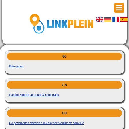
80
80er-jaren
CA
Casino zonder account & registratie
CO
Co powinienes wiedziec o kasynach online w polsce?