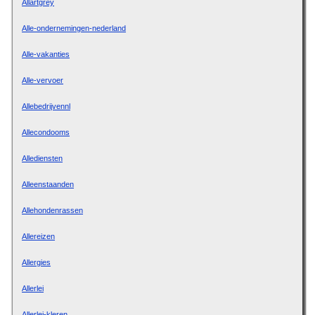
Allartgrey
Alle-ondernemingen-nederland
Alle-vakanties
Alle-vervoer
Allebedrijvennl
Allecondooms
Allediensten
Alleenstaanden
Allehondenrassen
Allereizen
Allergies
Allerlei
Allerlei-kleren