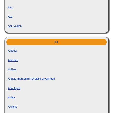
Aex
Aez
Aez-velgen
AF
Afbouw
Afferden
Affiliate
Affiliate-marketing-revolutie-ervaringen
Affiliatepro
Afrika
Afslank