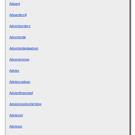
Aduard
Aduarderzijl
Adverteerders
Advertentie
Advertentieplaatsen
Adverterenop
Advies
Adviescadeau
Adviesfinancieel
Adviesnoodverlichting
Adviezen
Adviseur