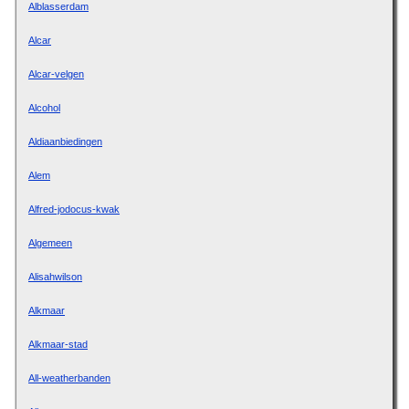
Alblasserdam
Alcar
Alcar-velgen
Alcohol
Aldiaanbiedingen
Alem
Alfred-jodocus-kwak
Algemeen
Alisahwilson
Alkmaar
Alkmaar-stad
All-weatherbanden