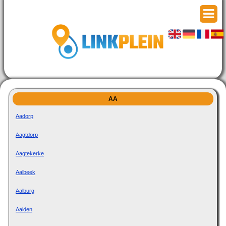
AA
Aadorp
Aagtdorp
Aagtekerke
Aalbeek
Aalburg
Aalden