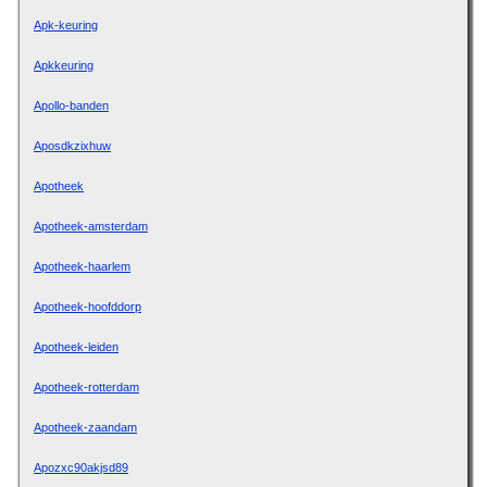
Apk-keuring
Apkkeuring
Apollo-banden
Aposdkzixhuw
Apotheek
Apotheek-amsterdam
Apotheek-haarlem
Apotheek-hoofddorp
Apotheek-leiden
Apotheek-rotterdam
Apotheek-zaandam
Apozxc90akjsd89