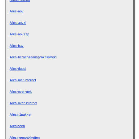
Alles-aov
Alles-aovxl
Alles-aovzzp
Alles-bav
Alles-beroepsaansprakelijkheid
Alles-dubai
Alles-met-internet
Alles-over-geld
Alles-over-internet
Allesin1pakket
Allesineen
Allesineenpakketten