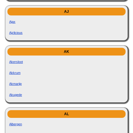
AJ
Ajax
Ajzlicious
AK
Akersloot
Akkrum
Akmarijp
Akugede
AL
Albergen