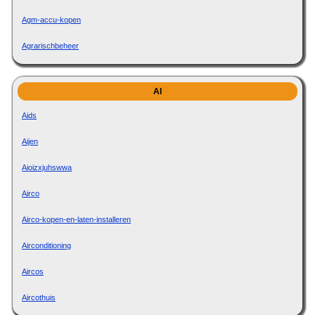
Agm-accu-kopen
Agrarischbeheer
AI
Aids
Aijen
Aioizxjuhswwa
Airco
Airco-kopen-en-laten-installeren
Airconditioning
Aircos
Aircothuis