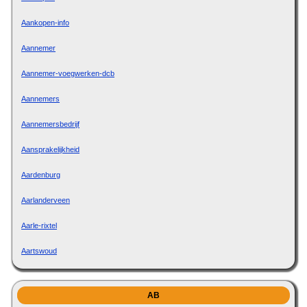
Aankopen-info
Aannemer
Aannemer-voegwerken-dcb
Aannemers
Aannemersbedrijf
Aansprakelijkheid
Aardenburg
Aarlanderveen
Aarle-rixtel
Aartswoud
AB