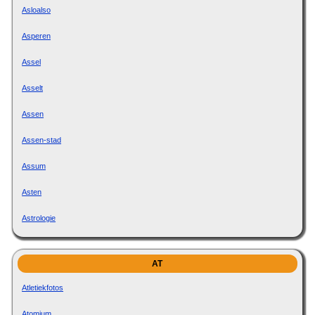
Asloalso
Asperen
Assel
Asselt
Assen
Assen-stad
Assum
Asten
Astrologie
AT
Atletiekfotos
Atomium