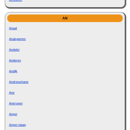
AN
Anaal
Anakgames
Andelst
Anderen
Andijk
Andrewshane
Ane
Anerveen
Angst
Angst-slaap