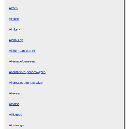
Almen
Almere
Almkerk
Alpha-zap
Alphen-aan-den-rijn
Alternatiefgenezen
Alternatieve-geneeswijzen
Alternatievegeneeswijzen
Alteveer
Altforst
Altijdgoed
Alu-design