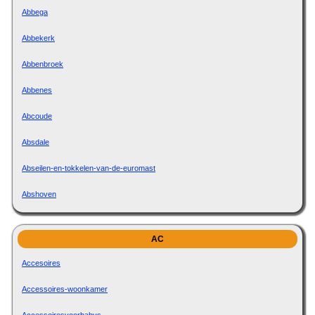
Abbega
Abbekerk
Abbenbroek
Abbenes
Abcoude
Absdale
Abseilen-en-tokkelen-van-de-euromast
Abshoven
AC
Accesoires
Accessoires-woonkamer
Accessoiresvoorbabys