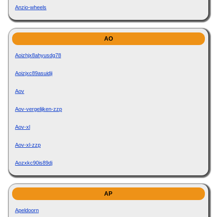
Anzio-wheels
AO
Aoizhjx8ahyusdg78
Aoizjxc89asuidji
Aov
Aov-vergelijken-zzp
Aov-xl
Aov-xl-zzp
Aozxkc90is89dj
AP
Apeldoorn