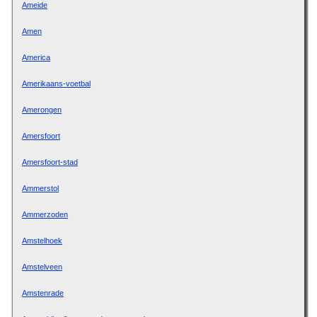
Ameide
Amen
America
Amerikaans-voetbal
Amerongen
Amersfoort
Amersfoort-stad
Ammerstol
Ammerzoden
Amstelhoek
Amstelveen
Amstenrade