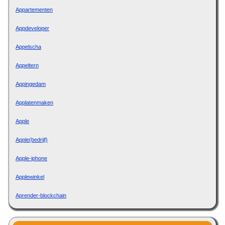
Appartementen
Appdeveloper
Appelscha
Appeltern
Appingedam
Applatenmaken
Apple
Apple(bedrijf)
Apple-iphone
Applewinkel
Aprender-blockchain