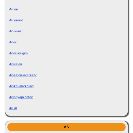
Arrien
Arrierveld
Art-kunst
Artec
Artec-velgen
Artiesten
Artiesten-overzicht
Artikel-marketing
Artisnyapkonline
Arum
AS