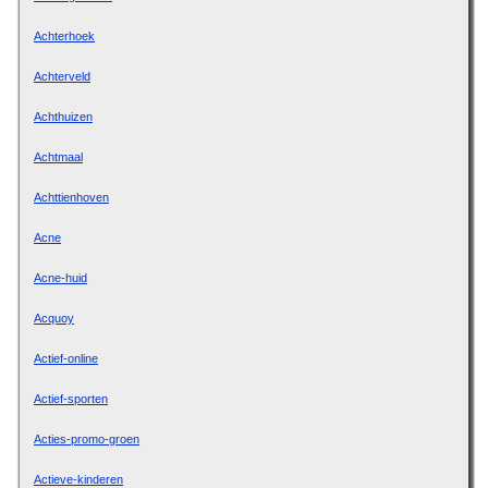
Achterhoek
Achterveld
Achthuizen
Achtmaal
Achttienhoven
Acne
Acne-huid
Acquoy
Actief-online
Actief-sporten
Acties-promo-groen
Actieve-kinderen