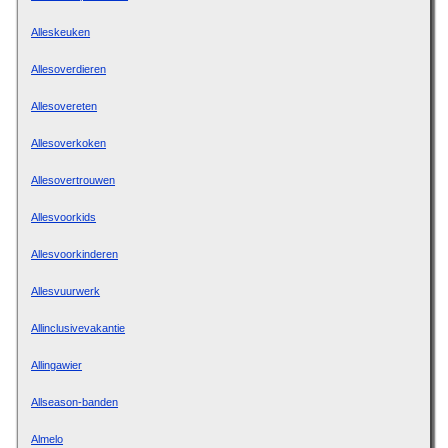
Alleskeuken
Allesoverdieren
Allesovereten
Allesoverkoken
Allesovertrouwen
Allesvoorkids
Allesvoorkinderen
Allesvuurwerk
Allinclusivevakantie
Allingawier
Allseason-banden
Almelo