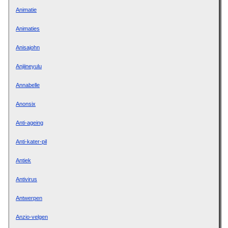
Animatie
Animaties
Anisajohn
Anjiineyulu
Annabelle
Anonsix
Anti-ageing
Anti-kater-pil
Antiek
Antivirus
Antwerpen
Anzio-velgen