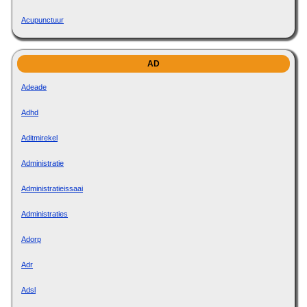
Acupunctuur
AD
Adeade
Adhd
Aditmirekel
Administratie
Administratieissaai
Administraties
Adorp
Adr
Adsl