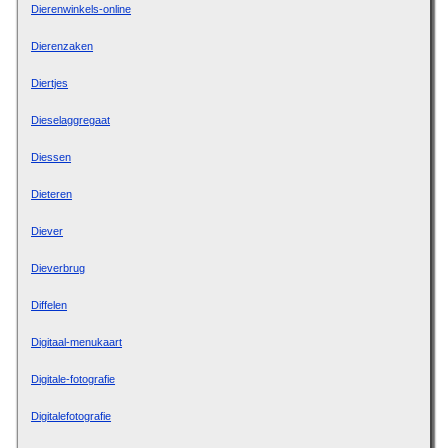
Dierenwinkels-online
Dierenzaken
Diertjes
Dieselaggregaat
Diessen
Dieteren
Diever
Dieverbrug
Diffelen
Digitaal-menukaart
Digitale-fotografie
Digitalefotografie