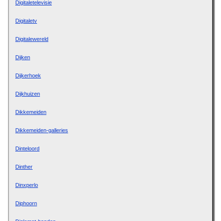
Digitaletelevisie
Digitaletv
Digitalewereld
Dijken
Dijkerhoek
Dijkhuizen
Dikkemeiden
Dikkemeiden-galleries
Dinteloord
Dinther
Dinxperlo
Diphoorn