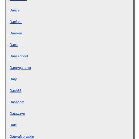
Dance
Danfase
Daniken
Dans
Dansschool
Darcygammer
Darp
Dash86
Dashcam
Datawave
Date
Date-afspraakje