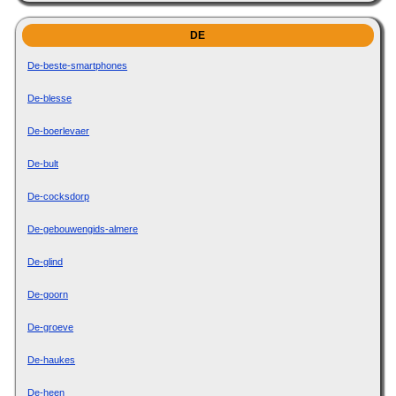
DE
De-beste-smartphones
De-blesse
De-boerlevaer
De-bult
De-cocksdorp
De-gebouwengids-almere
De-glind
De-goorn
De-groeve
De-haukes
De-heen