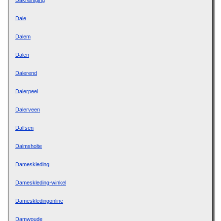
Dakreiniging
Dale
Dalem
Dalen
Dalerend
Dalerpeel
Dalerveen
Dalfsen
Dalmsholte
Dameskleding
Dameskleding-winkel
Dameskledingonline
Damwoude