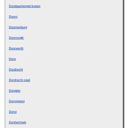
Doodaashengel-kopen
Doorn
Doornenburg
Doornspijk
Doorwerth
Dora
Dordrecht
Dordrecht-stad
Dorplein
Dorregeest
Dorst
Dortherhoek