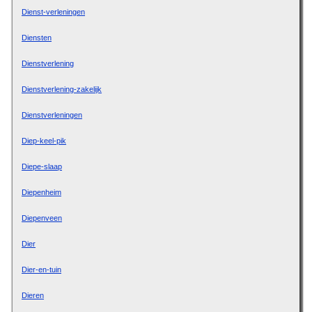
Dienst-verleningen
Diensten
Dienstverlening
Dienstverlening-zakelijk
Dienstverleningen
Diep-keel-pik
Diepe-slaap
Diepenheim
Diepenveen
Dier
Dier-en-tuin
Dieren