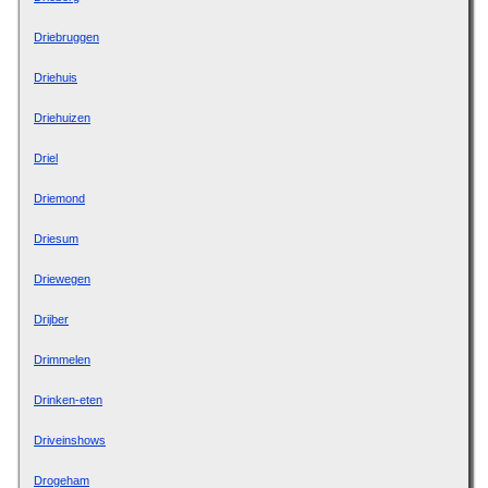
Driebruggen
Driehuis
Driehuizen
Driel
Driemond
Driesum
Driewegen
Drijber
Drimmelen
Drinken-eten
Driveinshows
Drogeham