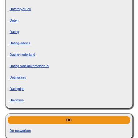
Dateforyou-eu
Daten
Dating
Dating-advies
Dating-nederland
Dating-volslankemeiden-nl
Datingsites
Datingtips
Davidson
DC
Dc-netwerken