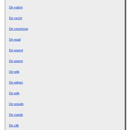
De-valom
De-vecht
De-veenhoop
De-waal
De-weerd
De-weere
De-wijk
De-wilgen
De-wilp
De-woude
De-zande
De-zilk