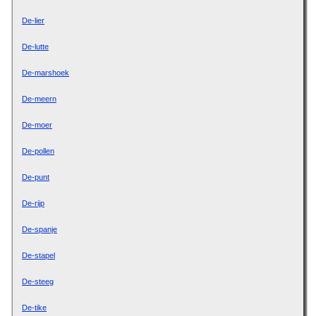
De-lier
De-lutte
De-marshoek
De-meern
De-moer
De-pollen
De-punt
De-rijp
De-spanje
De-stapel
De-steeg
De-tike