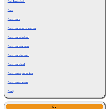
Dutchseoclark
Duur
Duurzaam
Duurzaam-consumeren
Duurzaam-holland
Duurzaam-wonen
Duurzaambouwen
Duurzaamheid
Duurzame-producten
Duurzamematras
Duziji
DV