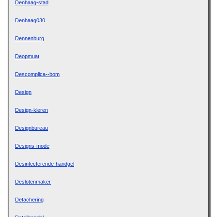
Denhaag-stad
Denhaag030
Dennenburg
Deopmuat
Descomplica--bom
Design
Design-kleren
Designbureau
Designs-mode
Desinfecterende-handgel
Deslotenmaker
Detachering