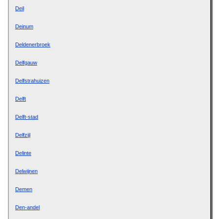
Deil
Deinum
Deldenerbroek
Delfgauw
Delfstrahuizen
Delft
Delft-stad
Delfzijl
Delinte
Delwijnen
Demen
Den-andel