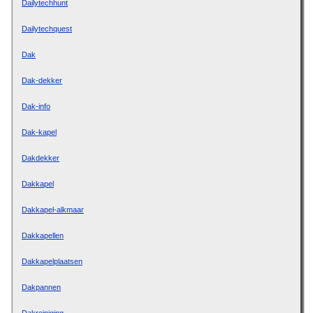
Dailytechhunt
Dailytechquest
Dak
Dak-dekker
Dak-info
Dak-kapel
Dakdekker
Dakkapel
Dakkapel-alkmaar
Dakkapellen
Dakkapelplaatsen
Dakpannen