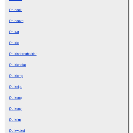
De-hoek
De-hoeve
De-kar
De-kiel
De-kinderschatkist
De-klencke
De-klomp
De-knipe
De-koog
De-kooy
De-krim
De-kwakel