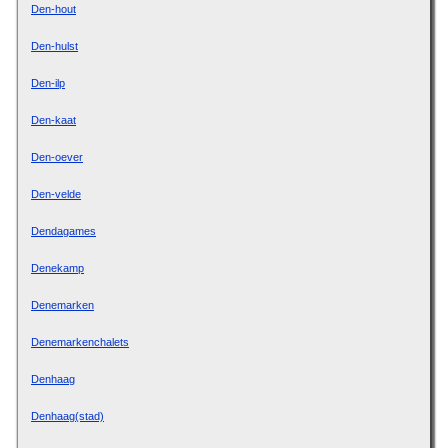
Den-hout
Den-hulst
Den-ilp
Den-kaat
Den-oever
Den-velde
Dendagames
Denekamp
Denemarken
Denemarkenchalets
Denhaag
Denhaag(stad)