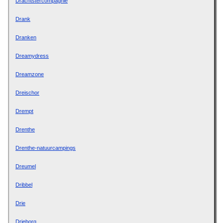
Drachtstercompagnie
Drank
Dranken
Dreamydress
Dreamzone
Dreischor
Drempt
Drenthe
Drenthe-natuurcampings
Dreumel
Dribbel
Drie
Drieborg