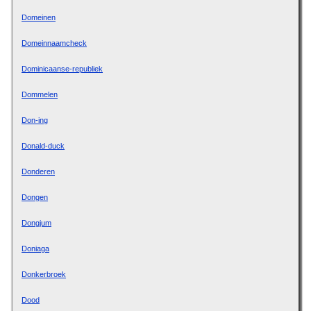
Domeinen
Domeinnaamcheck
Dominicaanse-republiek
Dommelen
Don-ing
Donald-duck
Donderen
Dongen
Dongjum
Doniaga
Donkerbroek
Dood