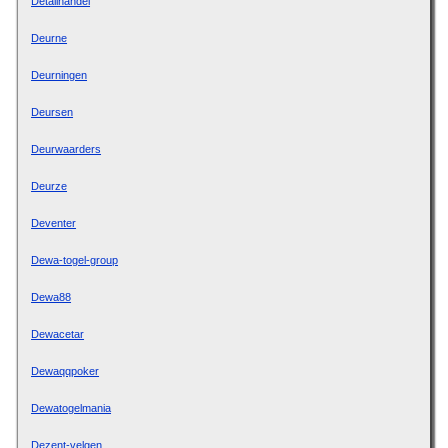
Detailhandel
Deurne
Deurningen
Deursen
Deurwaarders
Deurze
Deventer
Dewa-togel-group
Dewa88
Dewacetar
Dewaqqpoker
Dewatogelmania
Dezent-velgen