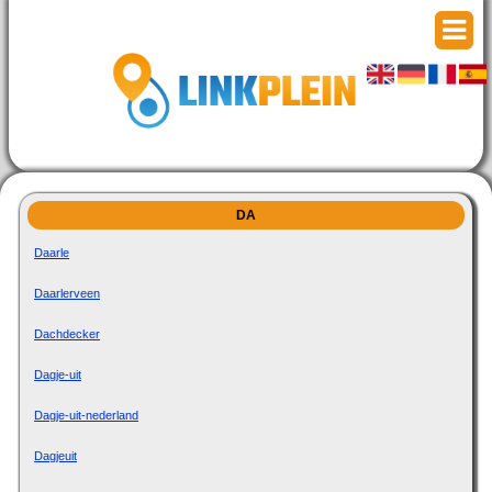
DA
Daarle
Daarlerveen
Dachdecker
Dagje-uit
Dagje-uit-nederland
Dagjeuit