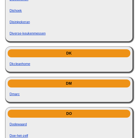
Dishoek
Disinipokeran
Diverse-keukenmessen
DK
Dkcleanhome
DM
Dmarc
DO
Dodewaard
Doe-het-zelf