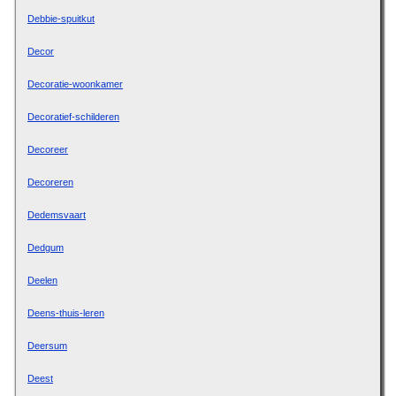
Debbie-spuitkut
Decor
Decoratie-woonkamer
Decoratief-schilderen
Decoreer
Decoreren
Dedemsvaart
Dedgum
Deelen
Deens-thuis-leren
Deersum
Deest