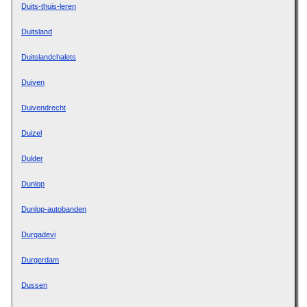
Duits-thuis-leren
Duitsland
Duitslandchalets
Duiven
Duivendrecht
Duizel
Dulder
Dunlop
Dunlop-autobanden
Durgadevi
Durgerdam
Dussen