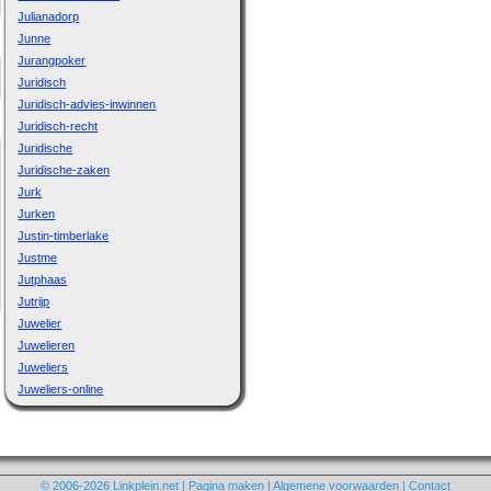
Julianadorp
Junne
Jurangpoker
Juridisch
Juridisch-advies-inwinnen
Juridisch-recht
Juridische
Juridische-zaken
Jurk
Jurken
Justin-timberlake
Justme
Jutphaas
Jutrijp
Juwelier
Juwelieren
Juweliers
Juweliers-online
© 2006-2026
Linkplein.net
|
Pagina maken
|
Algemene voorwaarden
|
Contact