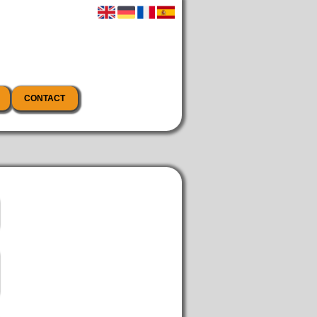
CONTACT