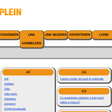
ATEGORIEËN
LINK
LINK WIJZIGEN
ADVERTEREN
LOGIN
AANMELDEN
JO
CA
Job
Casino zonder account & registratie
Jobbam
Jobs
CO
Jobs-werk
Co powinienes wiedziec o kasynach
Jokipoker
online w polsce?
Jongeren
Jongerenvakantie