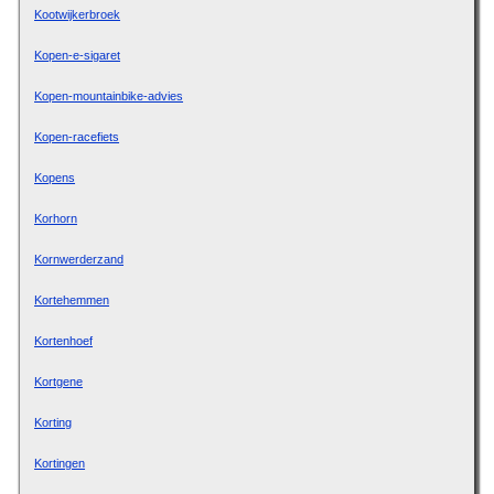
Kootwijkerbroek
Kopen-e-sigaret
Kopen-mountainbike-advies
Kopen-racefiets
Kopens
Korhorn
Kornwerderzand
Kortehemmen
Kortenhoef
Kortgene
Korting
Kortingen