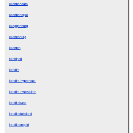
Krabbendam
Krabbendijke
Kraggenburg
Kranenburg
Kranten
Krebipeti
Krediet
Krediet-hypotheek
Krediet-oversluiten
Kredietbank
Kredietduitsland
Kredietengeld