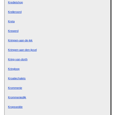
Kredietshop
Kreileroord
Kreta
Krewerd
Krimpen-aan-de-lek
Krimpen-aan-den-ijssel
Kring-van-dorth
Kringloop
Kroatiechalets
Krommenie
Krommeniedijk
Kropswolde