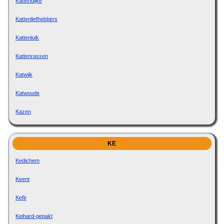
Kattendijke
Kattenliefhebbers
Kattenluik
Kattenrassen
Katwijk
Katwoude
Kazen
KE
Kedichem
Keent
Kefir
Keihard-gepakt