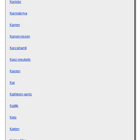
Karislor
Karmakriya
Karper
Karpervissen
Karzahamli
Kast-meubels
Kasten
Kat
Kathleen-aerts
Katlijk
Kats
Katten