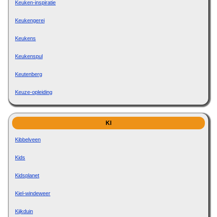
Keuken-inspiratie
Keukengerei
Keukens
Keukenspul
Keutenberg
Keuze-opleiding
KI
Kibbelveen
Kids
Kidsplanet
Kiel-windeweer
Kijkduin