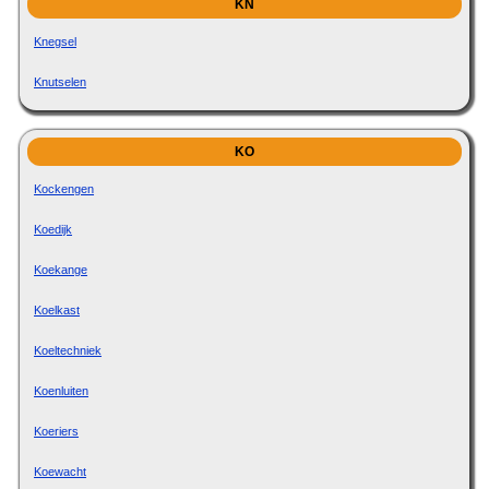
KN
Knegsel
Knutselen
KO
Kockengen
Koedijk
Koekange
Koelkast
Koeltechniek
Koenluiten
Koeriers
Koewacht