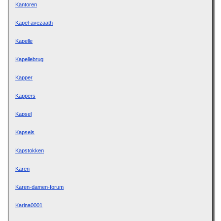
Kantoren
Kapel-avezaath
Kapelle
Kapellebrug
Kapper
Kappers
Kapsel
Kapsels
Kapstokken
Karen
Karen-damen-forum
Karina0001