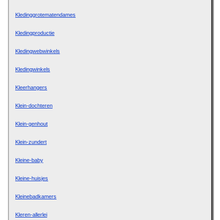
Kledinggrotematendames
Kledingproductie
Kledingwebwinkels
Kledingwinkels
Kleerhangers
Klein-dochteren
Klein-genhout
Klein-zundert
Kleine-baby
Kleine-huisjes
Kleinebadkamers
Kleren-allerlei