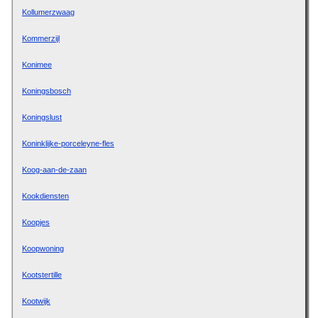
Kollumerzwaag
Kommerzijl
Konimee
Koningsbosch
Koningslust
Koninklijke-porceleyne-fles
Koog-aan-de-zaan
Kookdiensten
Koopjes
Koopwoning
Kootstertille
Kootwijk