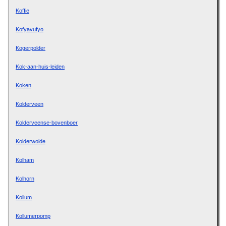
Koffie
Kofyavufyo
Kogerpolder
Kok-aan-huis-leiden
Koken
Kolderveen
Kolderveense-bovenboer
Kolderwolde
Kolham
Kolhorn
Kollum
Kollumerpomp