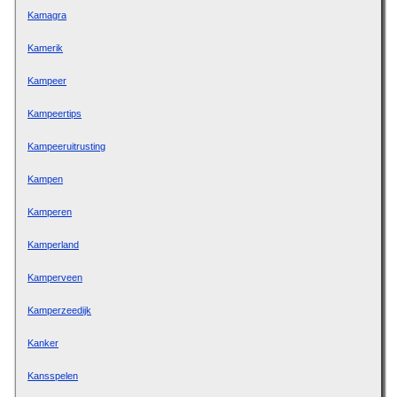
Kamagra
Kamerik
Kampeer
Kampeertips
Kampeeruitrusting
Kampen
Kamperen
Kamperland
Kamperveen
Kamperzeedijk
Kanker
Kansspelen