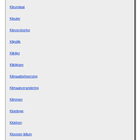
Kleurplaat
Kleuter
Kleverskerke
Klijndijk
Kliklijst
Kliklijsten
Klimaatbeheersing
Klimaatverandering
Klimmen
Kloetinge
Klokken
Klooster-lidlum