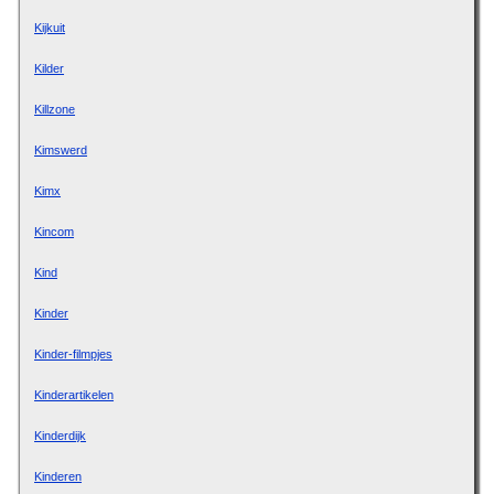
Kijkuit
Kilder
Killzone
Kimswerd
Kimx
Kincom
Kind
Kinder
Kinder-filmpjes
Kinderartikelen
Kinderdijk
Kinderen