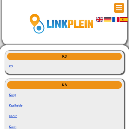
K3
K3
KA
Kaag
Kaalheide
Kaard
Kaart