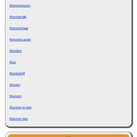
Kloosterburen
Kloosterdijk
Kloosterhaar
Kloosterzande
Klundert
Klus
Klusbedrijf
Klusjes
Klussen
Klussen-in-tuin
Klussen-tips