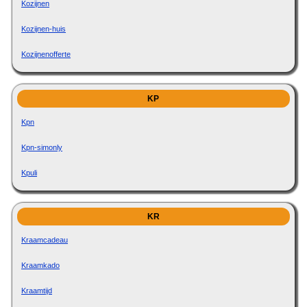
Kozijnen
Kozijnen-huis
Kozijnenofferte
KP
Kpn
Kpn-simonly
Kpuli
KR
Kraamcadeau
Kraamkado
Kraamtijd